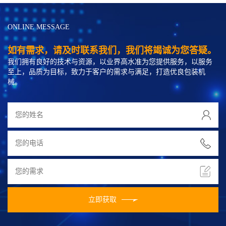
ONLINE MESSAGE
如有需求，请及时联系我们，我们将竭诚为您答疑。
我们拥有良好的技术与资源，以业界高水准为您提供服务，以服务
至上，品质为目标，致力于客户的需求与满足，打造优良包装机
械。
立即获取