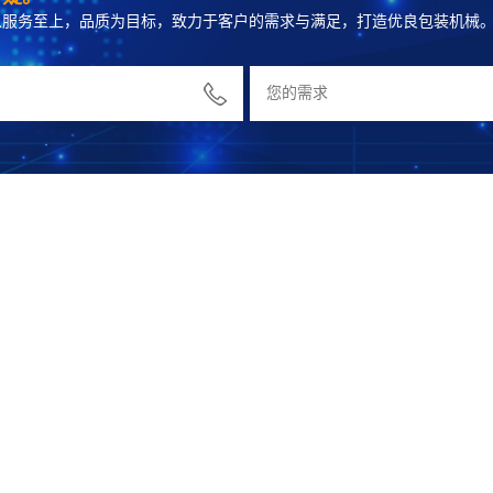
以服务至上，品质为目标，致力于客户的需求与满足，打造优良包装机械
站导航
友情链接
首页
关于我们
百度网
展示
新闻动态
百度网
展示
在线留言
百度网
我们
百度网