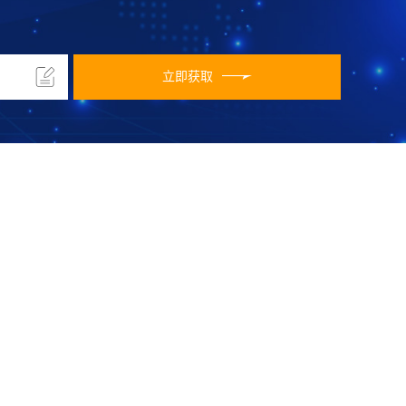
。
立即获取
百度网
百度网
百度网
扫一扫
百度网