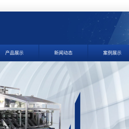
产品展示
新闻动态
案例展示